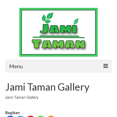
Menu
Jasa Pembuatan Taman dan Kolam
Jami Taman Gallery
Profesional
Contact Us
Jami Taman Gallery
Jami Taman Gallery
Bagikan