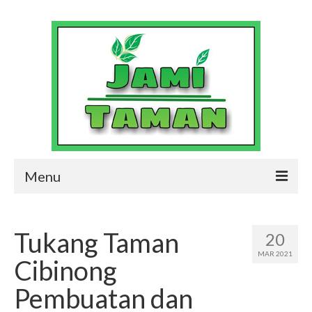
Menu
Jasa Pembuatan Taman dan Kolam
Profesional
Tukang Taman
20
Contact Us
MAR 2021
Cibinong
Jami Taman Gallery
Pembuatan dan