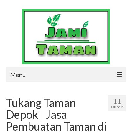
Menu
Jasa Pembuatan Taman dan Kolam
Profesional
Tukang Taman
11
Contact Us
FEB 2020
Depok | Jasa
Jami Taman Gallery
Pembuatan Taman di