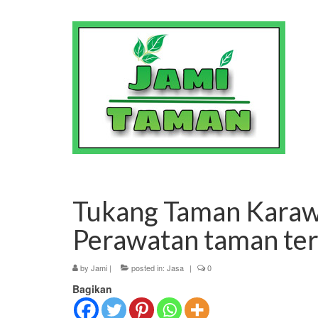
Tukang Taman Kara
Perawatan taman te
by
Jami
|
posted in:
Jasa
|
0
Bagikan