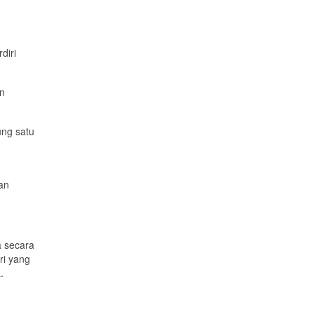
diri
an
ung satu
an
a secara
ri yang
.