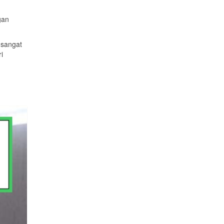
gan
 sangat
i