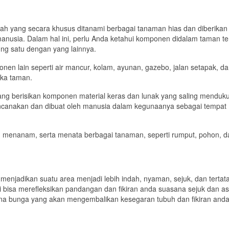
 yang secara khusus ditanami berbagai tanaman hias dan diberikan
usia. Dalam hal ini, perlu Anda ketahui komponen didalam taman ter
ung satu dengan yang lainnya.
en lain seperti air mancur, kolam, ayunan, gazebo, jalan setapak, d
ika taman.
ang berisikan komponen material keras dan lunak yang saling menduk
encanakan dan dibuat oleh manusia dalam kegunaanya sebagai tempat
, menanam, serta menata berbagai tanaman, seperti rumput, pohon, d
enjadikan suatu area menjadi lebih indah, nyaman, sejuk, dan tertat
ni bisa merefleksikan pandangan dan fikiran anda suasana sejuk dan as
na bunga yang akan mengembalikan kesegaran tubuh dan fikiran anda