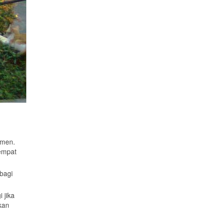
emen.
empat
bagi
 jika
kan