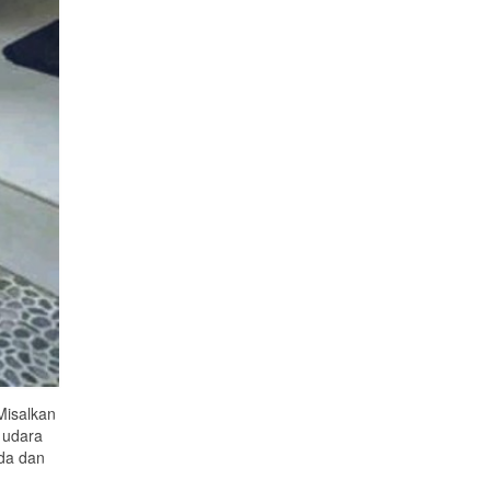
Misalkan
 udara
da dan