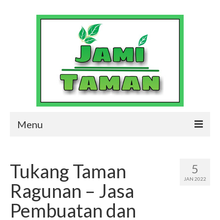
Menu
Jasa Pembuatan Taman dan Kolam
Profesional
Tukang Taman
5
Contact Us
JAN 2022
Ragunan – Jasa
Jami Taman Gallery
Pembuatan dan